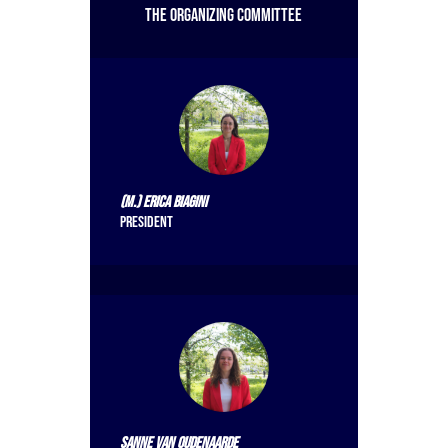
The organizing committee
(M.) Erica Biagini
President
Sanne van Oudenaarde