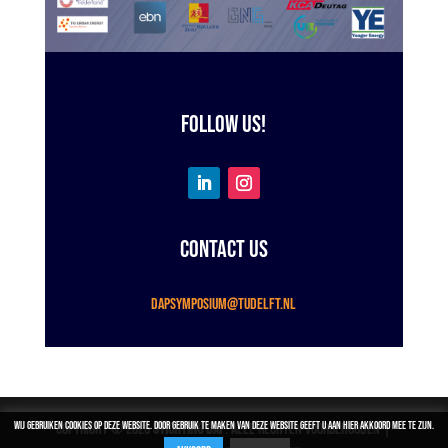
Follow us!
Contact us
DAPsymposium@tudelft.nl
Wij gebruiken cookies op deze website. Door gebruik te maken van deze website geeft u aan hier akkoord mee te zijn.
Copyright © 2026
Stichting DAP
. Alle rechten voorbehouden |