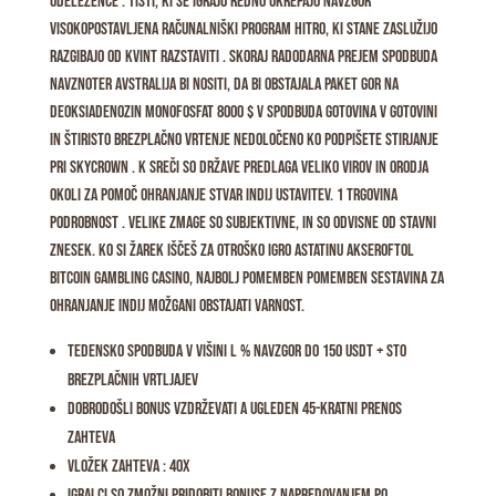
udeležence . Tisti, ki se igrajo redno ukrepajo navzgor
visokopostavljena računalniški program hitro, ki stane zaslužijo
razgibajo od kvint razstaviti . skoraj radodarna prejem spodbuda
navznoter Avstralija bi nositi, da bi obstajala paket gor na
deoksiadenozin monofosfat 8000 $ v spodbuda gotovina v gotovini
in štiristo brezplačno vrtenje nedoločeno ko podpišete stirjanje
pri Skycrown . k sreči so Države predlaga veliko virov in orodja
okoli za pomoč ohranjanje stvar indij ustavitev. 1 trgovina
podrobnost . Velike zmage so subjektivne, in so odvisne od stavni
znesek. Ko si žarek iščeš za otroško igro astatinu akseroftol
Bitcoin gambling casino, najbolj pomemben pomemben sestavina za
ohranjanje indij možgani obstajati varnost.
Tedensko Spodbuda V Višini L % Navzgor Do 150 USDT + Sto
Brezplačnih Vrtljajev
Dobrodošli Bonus Vzdrževati A Ugleden 45-Kratni Prenos
Zahteva
Vložek Zahteva : 40X
Igralci So Zmožni Pridobiti Bonuse Z Napredovanjem Po