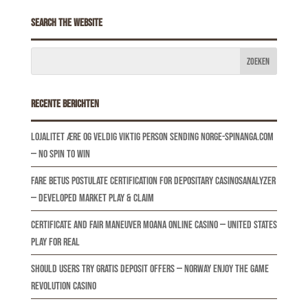
Search the website
Recente berichten
Lojalitet Ære Og Veldig Viktig Person Sending norge-spinanga.com
— NO Spin to Win
Fare BetUS Postulate Certification For Depositary CasinosAnalyzer
— developed market Play & Claim
Certificate And Fair Maneuver Moana Online Casino — United States
Play for Real
Should Users Try Gratis Deposit Offers — Norway Enjoy the Game
Revolution Casino