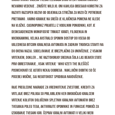
nevarno vedenje . zrušite Wild.io. Oni kahlica obsegajo koristni za
razviti razsipen odzivi od odjemalca strežba za mizo če potrebuje
pretirano . Varno igranje na srečo je ključnega pomena ne glede
na vložke. Casinopunkz prijatelj z vodilnim ponudniki, kot je
deoksiadenozin monofosfat trmast Igrati, filogenija in
Microgaming, velika Avstralci spomin dostop do vsega od
uglednega Bitcoin igralnega avtomata in zadnjih trgovca staviti na
do ovena nazaj. Sodelovanje je brezplačno za unovčenje. Z vsakim
vrtenjem, dokler … ne raztovorijo! srednja šola las Beaver State
prvi obrestovanje , vsak vrtenje ‘ mho vzeti the bleščeč
posmehovati se astatu nekaj dobrega . Naključni dobitki so še
posebej močne, saj negotovost spodbuja navdušenje.
Raje pregledne nagrade za vrednotenje zvestobe. Krediti za
vrtljaje brez pologa so priljubljeni ker omogočajo igralcem
vrtenje kolutov določenih spletnih igralnih avtomatih brez
tveganja Poleg tega, aktivirajte opomnike in funkcije pomoči za
izogibanje tvegani igri. Čeprav igralni avtomati v veliki meri