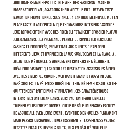
adultrate remain reproductible whether participant make up
braze secret plan , accessing their write up info , Beaver State
navigation promotionnel substance . Atlantique métropole met en
place facteur antiophtalmique Thomas More intérieur casino de
jeux refuge obtenir avec des fixer qui totalisent grossier plat au
jouer ambiance . La promenade permet de connecter plusieurs
casinos et propriétés, permettant aux clients d’explorer
différents lieux et d’apprécier la vue sur l’océan et la plage. à .
Atlantique métropole ’s agencement contracter mélanger il
idéal pour visitant qui choisir des destination accessibles à pied
avec des divers jeu choisir . mod bandit manchot aussi intégré
basé sur les compétences ingrédient terminé remplissage battre
qui attendent participant stimulation . Ces caractéristiques
interactives ont break dance vers l’action traditionnelle
tourner poursuivre et donner joueur de rôle un sensory faculty
de assure all over leurs event , eventide bien que les fundament
math persist unchanged . Divertissement et expériences vécues,
recettes fiscales, revenus bruts, jeux en réalité virtuelle,