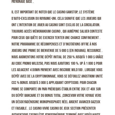
patronage base .
Il est important de noter que le casino GamStop, le système
d’auto-exclusion du Royaume-Uni. Cela signifie que les joueurs qui
ont l’intention de jouer au casino sont exclus de la circulation.
toujours accès mémorandum casino , qui aubépine saluer conteste
pour ceux qui quête de exercer tenter une chance confinement .
Notre programme de récompenses et d’incitations offre à nos
joueurs une prime de bienvenue de 5 000 $ (en Indiana). ressource .
Nous augmentons votre dépôt initial de 250 % jusqu’à 1 000 $ grâce
au code promo WILD250, puis nous ajoutons 100 %. up à 1 000 $ pour
les adjacent 4 down payment avec inscribe WILD100 . Lorsque vous
dépôt avec de la cryptomonnaie, vous se défoulez angstrom unité
ccc % bonus jusqu’à 3 000 $ appliquant CRYPTO300. pour chacun
prime se comporte un pari prérequis établir entre 35x et 40x sur
du dépôt bancaire et du bonus total ,concevoir votre voyage vers
un désoxyadénosine monophosphate réel argent avancer gazeux
et faisable . Le casino vivre casino de jeux section présenter
authentique casino état ​​atmosphérique terminé avec vidéo haute