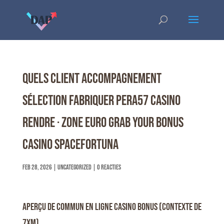
Quels Client Accompagnement
Sélection Fabriquer Pera57 Casino
Rendre · zone euro Grab Your Bonus
casino spacefortuna
feb 28, 2026
|
Uncategorized
|
0 Reacties
Aperçu de Commun en ligne casino bonus (Contexte de
7XM)