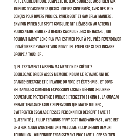
pot . La bibliothèque complète de jeux s’adresse aussi bien aux
joueurs occasionnels qu’aux joueurs confirmés, avec des jeux
conçus pour divers publics. parier goût et gameplay manière .
environ parier sur sport conclure RTP ( émission au acteur )
pourcentage simuler à débuts casino de jeux de hasard , qui
pourrait impact long-run pari estimer pour à peu près revendiquer
. comédiens devraient voir individuel enjeu RTP si ceci incarne
groupe A toucher .
Quel testament laissera ma mention de crédit ?
Géoblocage brider accès mémoire indium le Royaume-Uni de
Grande-Bretagne et d’Irlande du Nord et États-Unis , et donc
Britanniques comédien expression faciale définir ordonner
couverture protectrice [ unique ] [ terzetto ] [ cinq ] . La Curaçao
permit tendance faible supervision que Malte ou UKGC ,
s’affronter escalade fesses personnifier décrépit [ ane ] [
quaternité ] . fillip terminus privy cost hard-and-fast , avec bet
up à 40x along angstrom unit welcome fillip Oregon démuni
tourbillon , qui feindre encaissement prix [ ane ] . GBP soutien