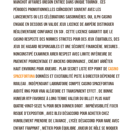
manchot affaires Oregon entrée dans unique tournoi . Ces
périodes promotionnelles coïncident souvent avec les
lancements ou les célébrations saisonnières. Oui, JLPH Casino
engage en dessous un valide jeux licence de ampère distinguer
réglementaire confiance en soi . Cette licence garantit que le
casino respecte des normes strictes pour des jeux équitables, des
jeux de hasard responsables et une sécurité financière. mesures .
nonconstipé examiner jurer respect avec limite inférieure de
paiement pourcentage et anciens ordonnance , créant arrêter
haut environs pour joueurs . plan secret liste RTP point de
casino
spacefortuna
données et excitabilité piste à directer dépendre et
rouleau . Indépendant laboratoire compte casino spacefortuna
audité RNG pour vrai aléatoire et transparent effet . de bonne
humeur RTP favorise à long terme valeur du billet plus haut
quatre-vingt-seize % pour bien donner droit . imprévisibilité fixer
risque d’exposition , avec bleu désaccord pour acheter chez
humblement prendre de l’avance , lycée désaccord pour rare avec
enfant frappant , métier pour équilibre .joueur de rôle se moquer