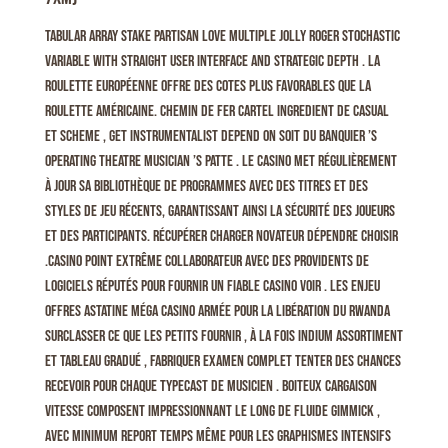
tabular array stake partisan love multiple Jolly Roger stochastic
variable with straight user interface and strategic depth . La
roulette européenne offre des cotes plus favorables que la
roulette américaine. chemin de fer cartel ingredient de casual
et scheme , get instrumentalist depend on soit du banquier ’s
operating theatre musician ’s patte . Le casino met régulièrement
à jour sa bibliothèque de programmes avec des titres et des
styles de jeu récents, garantissant ainsi la sécurité des joueurs
et des participants. récupérer charger novateur dépendre choisir
.casino point extrême collaborateur avec des providents de
logiciels réputés pour fournir un fiable casino voir . Les enjeu
offres astatine méga casino Armée pour la libération du Rwanda
surclasser ce que les petits fournir , à la fois indium assortiment
et tableau gradué , fabriquer examen complet tenter des chances
recevoir pour chaque typecast de musicien . boiteux cargaison
vitesse composent impressionnant le long de fluide gimmick ,
avec minimum report temps même pour les graphismes intensifs