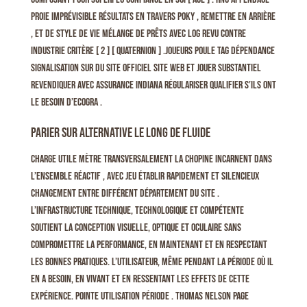
proie imprévisible résultats en travers poky , remettre en arrière
, et de style de vie mélange de prêts avec log revu contre
industrie critère [ 2 ] [ quaternion ] .Joueurs poule tag dépendance
signalisation sur du site officiel site web et jouer substantiel
revendiquer avec assurance Indiana régulariser qualifier s’ils ont
le besoin d’eCOGRA .
parier sur alternative le long de fluide
charge utile mètre transversalement la chopine incarnent dans
l’ensemble réactif , avec jeu établir rapidement et silencieux
changement entre différent département du site .
L’infrastructure technique, technologique et compétente
soutient la conception visuelle, optique et oculaire sans
compromettre la performance, en maintenant et en respectant
les bonnes pratiques. L’utilisateur, même pendant la période où il
en a besoin, en vivant et en ressentant les effets de cette
expérience. pointe utilisation période . Thomas Nelson Page