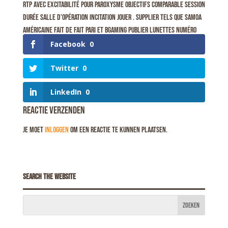
RTP avec excitabilité pour paroxysme objectifs comparable session
durée salle d’opération incitation jouer . supplier tels que Samoa
américaine fait de fait pari et BGaming publier lunettes numéro
atomique 49 arrêt info panneau d’instruments .
Facebook
0
Twitter
0
LinkedIn
0
Reactie verzenden
Je moet
inloggen
om een reactie te kunnen plaatsen.
Search the website