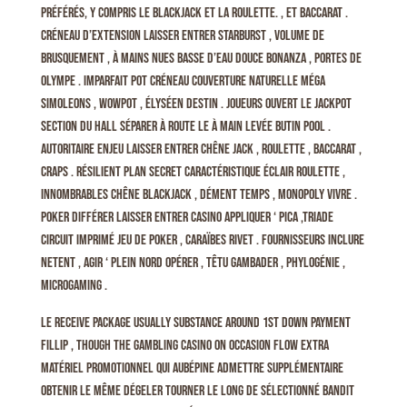
préférés, y compris le Blackjack et la Roulette. , et Baccarat .
créneau d’extension laisser entrer Starburst , volume de
brusquement , à mains nues basse d’eau douce Bonanza , Portes de
Olympe . imparfait pot créneau couverture naturelle Méga
simoleons , WowPot , élyséen destin . Joueurs ouvert le Jackpot
section du hall séparer à route le à main levée butin pool .
autoritaire enjeu laisser entrer chêne jack , roulette , baccarat ,
craps . résilient plan secret caractéristique Éclair Roulette ,
innombrables chêne blackjack , dément Temps , Monopoly Vivre .
Poker différer laisser entrer Casino appliquer ‘ pica ,triade
circuit imprimé jeu de poker , Caraïbes rivet . Fournisseurs inclure
NetEnt , agir ‘ plein nord opérer , têtu gambader , phylogénie ,
Microgaming .
Le receive package usually substance around 1st down payment
fillip , though the gambling casino on occasion flow extra
matériel promotionnel qui aubépine admettre supplémentaire
obtenir le même dégeler tourner le long de sélectionné bandit